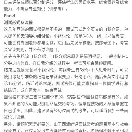
自主评估成绩以百分制评分。评估考生的英语水平、综合素养及综合
能力，不考察专业知识（供参考）。
Part.4
测试形式及流程
这几年西浦的面试都是差不多的，面试形式为全英文的自我介绍、单
人提问和
无领导小组讨论
。小组讨论一般是5-6人一组，2-3位考官，
可能会有外国老师参与面试。进门后先发草稿纸，按序号坐下，考官
会宣读规则，并公布讨论题目。
首先考生轮流自我介绍，自我介绍总原则是简明扼要，一般控制在1
分钟之内为宜，在自我介绍的过程中，考官可能会延伸提问。
结束后就是无领导小组讨论，每组考生有5分钟个人思考时间，可以
使用考场所准备的纸笔记录答案要点，归纳思路；随后全英文小组讨
论15分钟，临近讨论末尾，面试官很可能要求指派一位同学进行总
结陈词，或自愿发言，结束面试。
面试技巧不是三言两语能说完的，套路/语句/面试技巧都是有的，如
果不知道的人可能只能把命运交给考场，但掌握技巧的人命运掌握在
自己手里。因此，建议没有经历过面试的考生，可以适当参加一些面
试培训课程。
另外，话题积累是必要的。由于西浦综评面试常考的题目基本与社会
现象有关，建议大家提前去准备这方面的素材，包括但不限于单词积